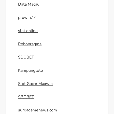
Data Macau
prowin77
slot online
Robopragma
SBOBET
Kampungtoto
Slot Gacor Maxwin
SBOBET
surgagamenews.com