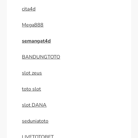
cita4d
Mega888
semangat4d
BANDUNGTOTO
slot zeus
toto slot
slot DANA
seduniatoto
LIVETOTOBET