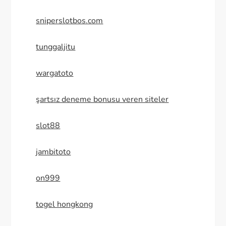
sniperslotbos.com
tunggaljitu
wargatoto
şartsız deneme bonusu veren siteler
slot88
jambitoto
on999
togel hongkong