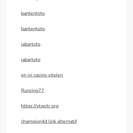
bantentoto
bantentoto
jabartoto
jabartoto
en iyi casino siteleri
Runcing77
https://vtwctr.org
champion4d link alternatif