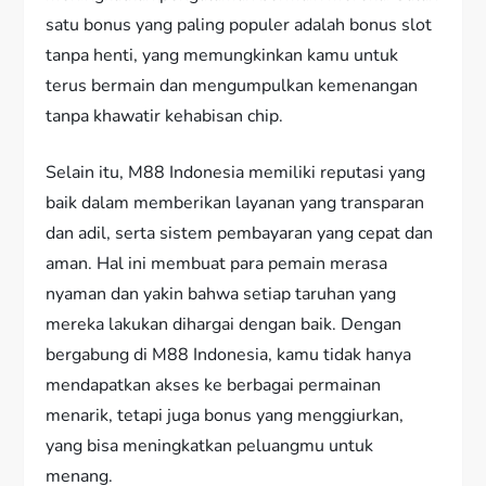
satu bonus yang paling populer adalah bonus slot
tanpa henti, yang memungkinkan kamu untuk
terus bermain dan mengumpulkan kemenangan
tanpa khawatir kehabisan chip.
Selain itu, M88 Indonesia memiliki reputasi yang
baik dalam memberikan layanan yang transparan
dan adil, serta sistem pembayaran yang cepat dan
aman. Hal ini membuat para pemain merasa
nyaman dan yakin bahwa setiap taruhan yang
mereka lakukan dihargai dengan baik. Dengan
bergabung di M88 Indonesia, kamu tidak hanya
mendapatkan akses ke berbagai permainan
menarik, tetapi juga bonus yang menggiurkan,
yang bisa meningkatkan peluangmu untuk
menang.