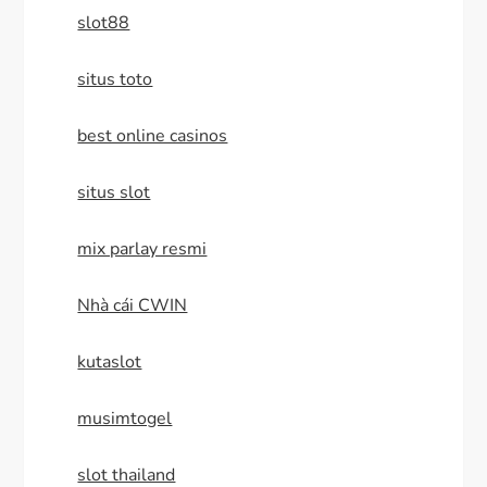
slot88
situs toto
best online casinos
situs slot
mix parlay resmi
Nhà cái CWIN
kutaslot
musimtogel
slot thailand