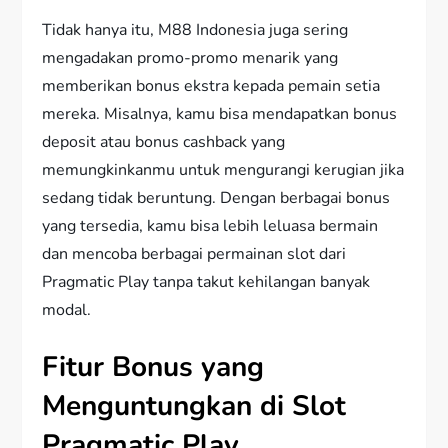
Tidak hanya itu, M88 Indonesia juga sering
mengadakan promo-promo menarik yang
memberikan bonus ekstra kepada pemain setia
mereka. Misalnya, kamu bisa mendapatkan bonus
deposit atau bonus cashback yang
memungkinkanmu untuk mengurangi kerugian jika
sedang tidak beruntung. Dengan berbagai bonus
yang tersedia, kamu bisa lebih leluasa bermain
dan mencoba berbagai permainan slot dari
Pragmatic Play tanpa takut kehilangan banyak
modal.
Fitur Bonus yang
Menguntungkan di Slot
Pragmatic Play