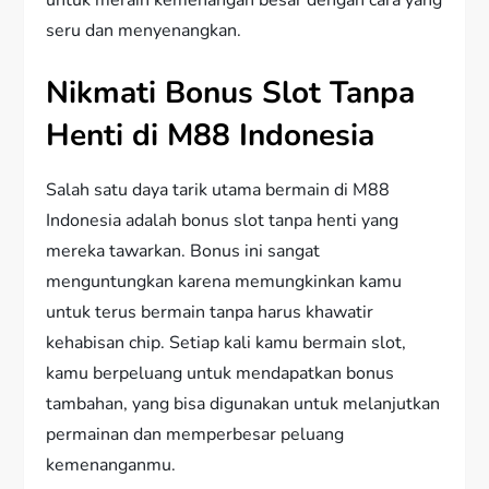
untuk meraih kemenangan besar dengan cara yang
seru dan menyenangkan.
Nikmati Bonus Slot Tanpa
Henti di M88 Indonesia
Salah satu daya tarik utama bermain di M88
Indonesia adalah bonus slot tanpa henti yang
mereka tawarkan. Bonus ini sangat
menguntungkan karena memungkinkan kamu
untuk terus bermain tanpa harus khawatir
kehabisan chip. Setiap kali kamu bermain slot,
kamu berpeluang untuk mendapatkan bonus
tambahan, yang bisa digunakan untuk melanjutkan
permainan dan memperbesar peluang
kemenanganmu.