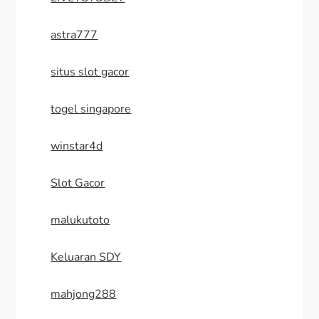
astra777
situs slot gacor
togel singapore
winstar4d
Slot Gacor
malukutoto
Keluaran SDY
mahjong288