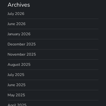
s
Archives
p
July 2026
a
June 2026
g
January 2026
December 2025
i
November 2025
n
August 2025
a
July 2025
t
June 2025
i
May 2025
o
April 2025