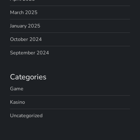
n
March 2025
January 2025
October 2024
September 2024
Categories
Game
Kasino
Uncategorized