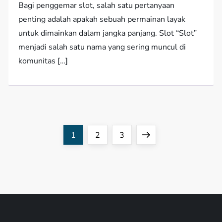
Bagi penggemar slot, salah satu pertanyaan
penting adalah apakah sebuah permainan layak
untuk dimainkan dalam jangka panjang. Slot “Slot”
menjadi salah satu nama yang sering muncul di
komunitas […]
P
Page
Page
Page
Next
1
2
3
o
page
s
t