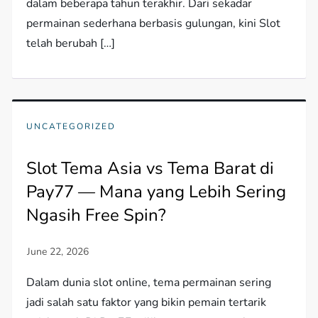
dalam beberapa tahun terakhir. Dari sekadar
permainan sederhana berbasis gulungan, kini Slot
telah berubah […]
UNCATEGORIZED
Slot Tema Asia vs Tema Barat di
Pay77 — Mana yang Lebih Sering
Ngasih Free Spin?
Dalam dunia slot online, tema permainan sering
jadi salah satu faktor yang bikin pemain tertarik