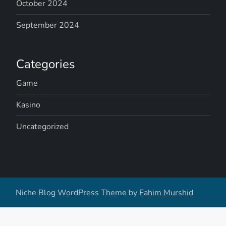
October 2024
September 2024
Categories
Game
Kasino
Uncategorized
Niche Blog WordPress Theme by
Fahim Murshid