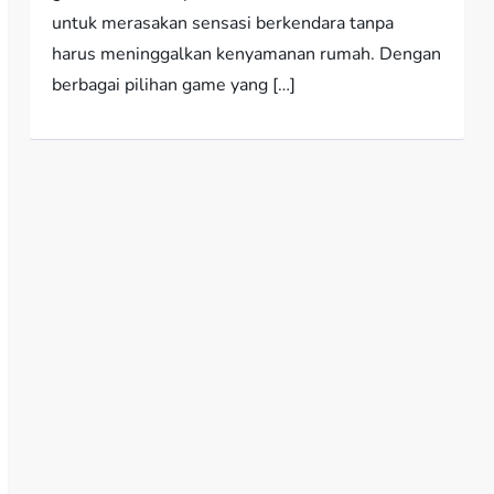
untuk merasakan sensasi berkendara tanpa
harus meninggalkan kenyamanan rumah. Dengan
berbagai pilihan game yang […]