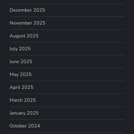
December 2025
November 2025
August 2025
July 2025
June 2025
May 2025
April 2025
March 2025
January 2025
October 2024